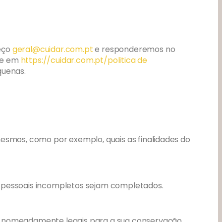
reço
geral@cuidar.com.pt
e responderemos no
ine em
https://cuidar.com.pt/politica de
quenas.
mesmos, como por exemplo, quais as finalidades do
dos pessoais incompletos sejam completados.
 e nomeadamente legais para a sua conservação