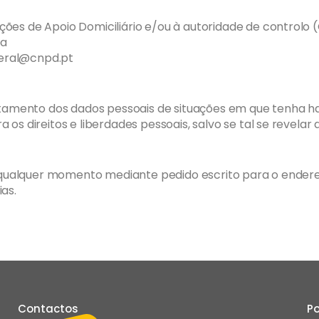
ões de Apoio Domiciliário e/ou à autoridade de controlo 
oa
 geral@cnpd.pt
tratamento dos dados pessoais de situações em que tenha 
 os direitos e liberdades pessoais, salvo se tal se revelar
o a qualquer momento mediante pedido escrito para o ende
as.
Contactos
Po